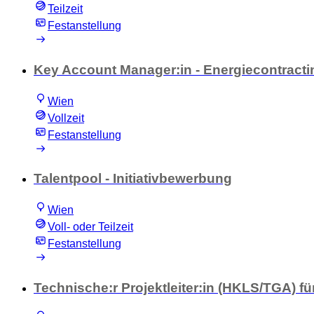
Teilzeit
Festanstellung
Key Account Manager:in - Energiecontracti
Wien
Vollzeit
Festanstellung
Talentpool - Initiativbewerbung
Wien
Voll- oder Teilzeit
Festanstellung
Technische:r Projektleiter:in (HKLS/TGA) f