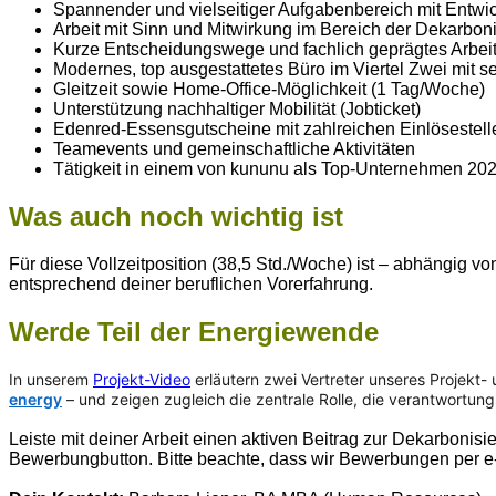
Spannender und vielseitiger Aufgabenbereich mit Entwi
Arbeit mit Sinn und Mitwirkung im Bereich der Dekarb
Kurze Entscheidungswege und fachlich geprägtes Arbei
Modernes, top ausgestattetes Büro im Viertel Zwei mit se
Gleitzeit sowie Home‑Office‑Möglichkeit (1 Tag/Woche)
Unterstützung nachhaltiger Mobilität (Jobticket)
Edenred‑Essensgutscheine mit zahlreichen Einlösestel
Teamevents und gemeinschaftliche Aktivitäten
Tätigkeit in einem von kununu als Top‑Unternehmen 2
Was auch noch wichtig ist
Für diese Vollzeitposition (38,5 Std./Woche) ist – abhängig 
entsprechend deiner beruflichen Vorerfahrung.
Werde Teil der Energiewende
In unserem
Projekt-Video
erläutern zwei Vertreter unseres Projekt-
energy
– und zeigen zugleich die zentrale Rolle, die verantwortun
Leiste mit deiner Arbeit einen aktiven Beitrag zur Dekarboni
Bewerbungbutton. Bitte beachte, dass wir Bewerbungen per e-