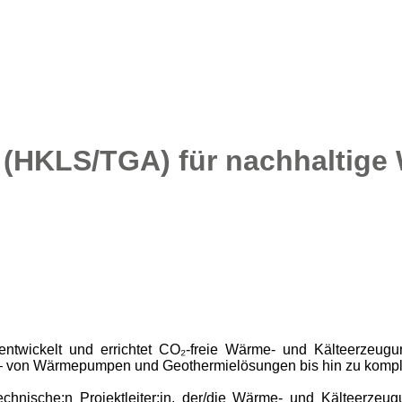
in (HKLS/TGA) für nachhaltig
twickelt und errichtet CO₂-freie Wärme- und Kälteerzeug
 – von Wärmepumpen und Geothermielösungen bis hin zu kompl
echnische:n Projektleiter:in, der/die Wärme- und Kälteerz