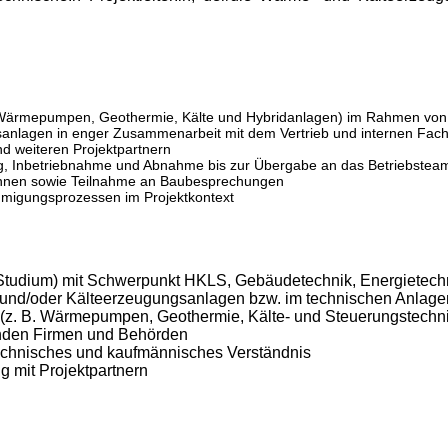
. Wärmepumpen, Geothermie, Kälte und Hybridanlagen) im Rahmen von 
sanlagen in enger Zusammenarbeit mit dem Vertrieb und internen Fac
nd weiteren Projektpartnern
ng, Inbetriebnahme und Abnahme bis zur Übergabe an das Betriebstea
innen sowie Teilnahme an Baubesprechungen
igungsprozessen im Projektkontext
tudium) mit Schwerpunkt HKLS, Gebäudetechnik, Energietechn
- und/oder Kälteerzeugungsanlagen bzw. im technischen Anlag
(z. B. Wärmepumpen, Geothermie, Kälte- und Steuerungstechni
enden Firmen und Behörden
 technisches und kaufmännisches Verständnis
 mit Projektpartnern