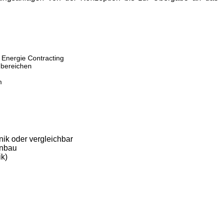
Energie Contracting
hbereichen
m
ik oder vergleichbar
enbau
k)